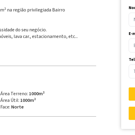
No
 na região privilegiada Bairro
sidade do seu negócio.
E-m
eis, lava car., estacionamento, etc...
Te
Área Terreno:
1000m²
Área Útil:
1000m²
Face:
Norte