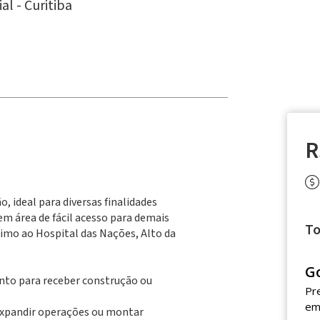
al -
Curitiba
R
, ideal para diversas finalidades
 em área de fácil acesso para demais
To
óximo ao Hospital das Nações, Alto da
G
nto para receber construção ou
Pr
em
expandir operações ou montar