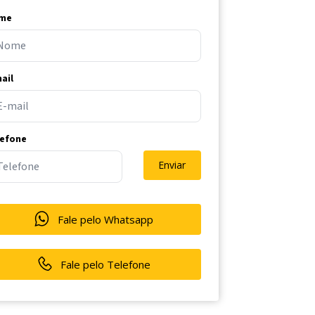
me
ail
lefone
Enviar
Fale pelo Whatsapp
Fale pelo Telefone