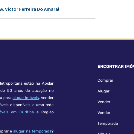
Av. Victor Ferreira Do Amaral
ENCONTRAR IMÓ
Comprar
etropolitana estão na Apolar
e 50 anos de atuação no
Alugar
ça para
alugar imóveis
, vender
Vender
óveis disponíveis e uma rede
óveis em Curitiba
e Região
Vender
Temporada
mprar e
alugar na temporada
?