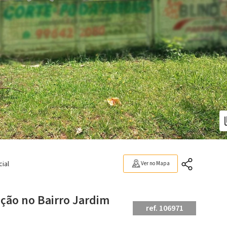
ial
Ver no Mapa
ção no Bairro Jardim
ref. 106971