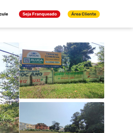
cule
Seja Franqueado
Área Cliente