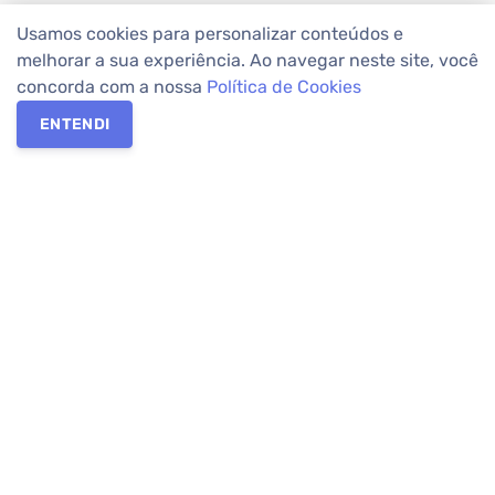
Usamos cookies para personalizar conteúdos e
melhorar a sua experiência. Ao navegar neste site, você
concorda com a nossa
Política de Cookies
ENTENDI
Os melhores imóveis em Curitiba e Região Metropolitana estão
na Apolar Imóveis,
imobiliária em Curitiba
com mais de 50 anos
de atuação no mercado. Na Apolar você tem toda a segurança
para
alugar imóveis
, vender ou
comprar imóveis
. Com mais de
10.000 imóveis disponíveis e uma rede integrada com mais de
60 lojas, com
imóveis em Curitiba
e Região Metropolitana.
Imóveis residenciais e comerciais ou para comprar e
alugar na
temporada
? Pensou Imóveis, Pense Apolar.
Verificada por