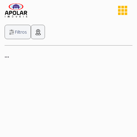
Filtros
...