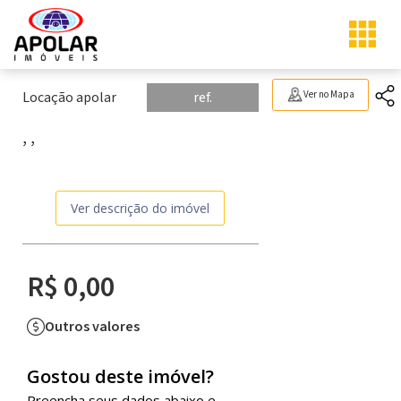
Locação apolar
ref.
Ver no Mapa
, ,
Ver descrição do imóvel
R$ 0,00
Outros valores
Gostou deste imóvel?
Preencha seus dados abaixo e