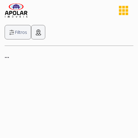
Filtros
...