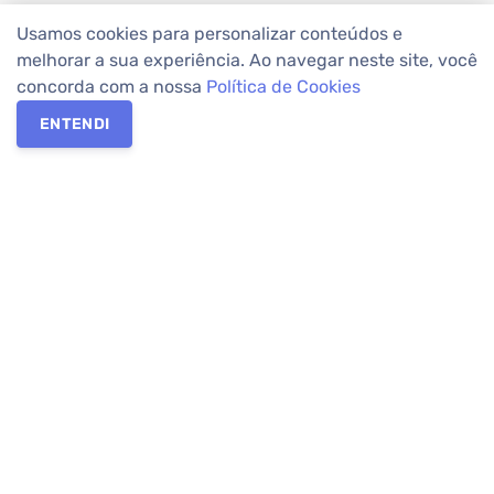
Usamos cookies para personalizar conteúdos e
melhorar a sua experiência. Ao navegar neste site, você
concorda com a nossa
Política de Cookies
ENTENDI
Os melhores imóveis em Curitiba e Região Metropolitana estão
na Apolar Imóveis,
imobiliária em Curitiba
com mais de 50 anos
de atuação no mercado. Na Apolar você tem toda a segurança
para
alugar imóveis
, vender ou
comprar imóveis
. Com mais de
10.000 imóveis disponíveis e uma rede integrada com mais de
60 lojas, com
imóveis em Curitiba
e Região Metropolitana.
Imóveis residenciais e comerciais ou para comprar e
alugar na
temporada
? Pensou Imóveis, Pense Apolar.
Verificada por