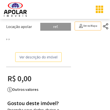
Locação apolar
ref.
Ver no Mapa
, ,
Ver descrição do imóvel
R$ 0,00
Outros valores
Gostou deste imóvel?
Preencha seus dados abaixo e