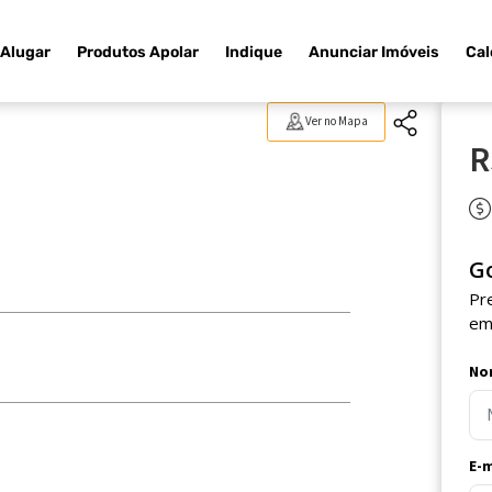
Alugar
Produtos Apolar
Indique
Anunciar Imóveis
Cal
Ver no Mapa
R
G
Pr
em
No
E-m