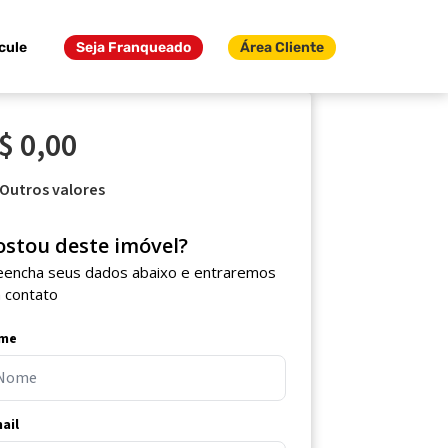
cule
Seja Franqueado
Área Cliente
$ 0,00
Outros valores
ostou deste imóvel?
eencha seus dados abaixo e entraremos
 contato
me
ail