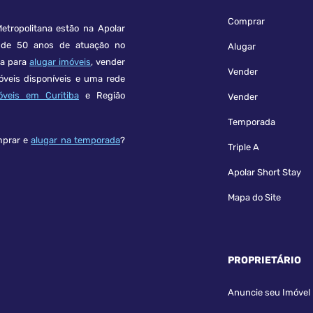
Comprar
etropolitana estão na Apolar
e 50 anos de atuação no
Alugar
ça para
alugar imóveis
, vender
Vender
óveis disponíveis e uma rede
óveis em Curitiba
e Região
Vender
Temporada
mprar e
alugar na temporada
?
Triple A
Apolar Short Stay
Mapa do Site
PROPRIETÁRIO
Anuncie seu Imóvel