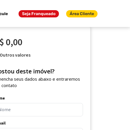
cule
Seja Franqueado
Área Cliente
$ 0,00
Outros valores
ostou deste imóvel?
eencha seus dados abaixo e entraremos
 contato
me
ail