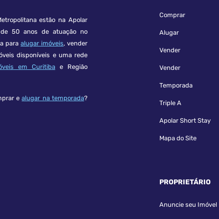
Comprar
etropolitana estão na Apolar
e 50 anos de atuação no
Alugar
ça para
alugar imóveis
, vender
Vender
óveis disponíveis e uma rede
óveis em Curitiba
e Região
Vender
Temporada
mprar e
alugar na temporada
?
Triple A
Apolar Short Stay
Mapa do Site
PROPRIETÁRIO
Anuncie seu Imóvel