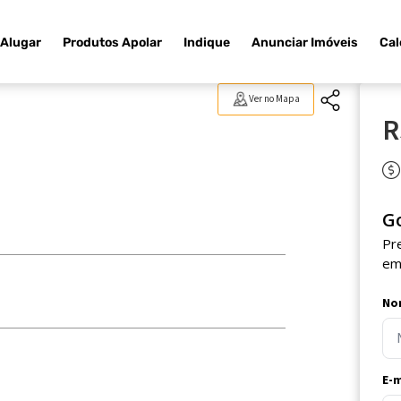
Alugar
Produtos Apolar
Indique
Anunciar Imóveis
Cal
Ver no Mapa
R
G
Pr
em
No
E-m