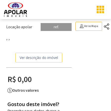
Locação apolar
ref.
Ver no Mapa
, ,
Ver descrição do imóvel
R$ 0,00
Outros valores
Gostou deste imóvel?
Preencha seus dados abaixo e