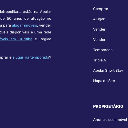
Comprar
etropolitana estão na Apolar
e 50 anos de atuação no
Alugar
ça para
alugar imóveis
, vender
Vender
óveis disponíveis e uma rede
óveis em Curitiba
e Região
Vender
Temporada
mprar e
alugar na temporada
?
Triple A
Apolar Short Stay
Mapa do Site
PROPRIETÁRIO
Anuncie seu Imóvel