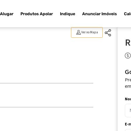
Alugar
Produtos Apolar
Indique
Anunciar Imóveis
Cal
Ver no Mapa
R
G
Pr
em
No
E-m