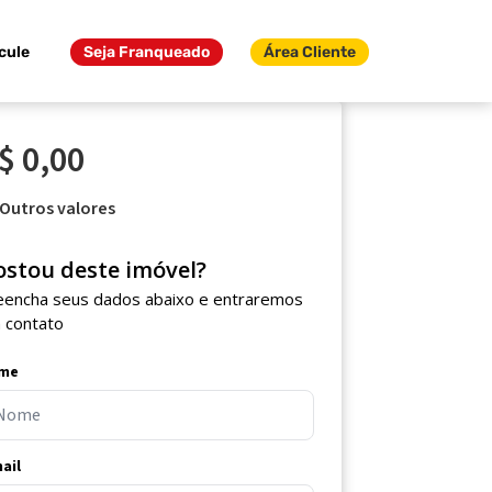
cule
Seja Franqueado
Área Cliente
$ 0,00
Outros valores
ostou deste imóvel?
eencha seus dados abaixo e entraremos
 contato
me
ail