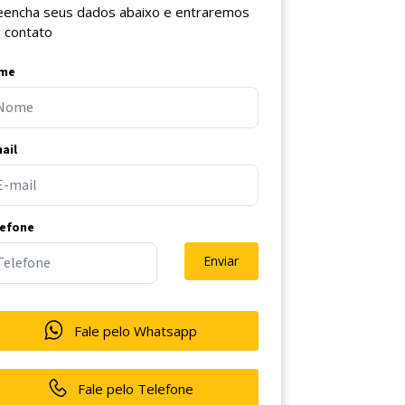
eencha seus dados abaixo e entraremos
 contato
me
ail
lefone
Enviar
Fale pelo Whatsapp
Fale pelo Telefone