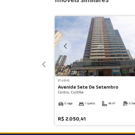
◀
STUDIO
Avenida Sete De Setembro
Centro,
Curitiba
0 vaga
1 quarto
48 m²
0 ba
R$ 2.050,41