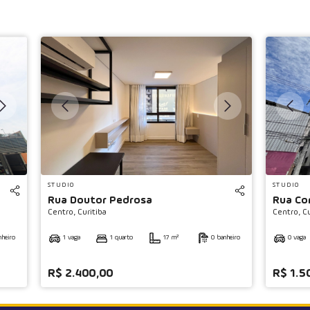
STUDIO
STUDIO
Rua Doutor Pedrosa
Rua C
Centro,
Curitiba
Centro,
Cu
nheiro
1 vaga
1 quarto
17 m²
0 banheiro
0 vaga
R$ 2.400,00
R$ 1.5