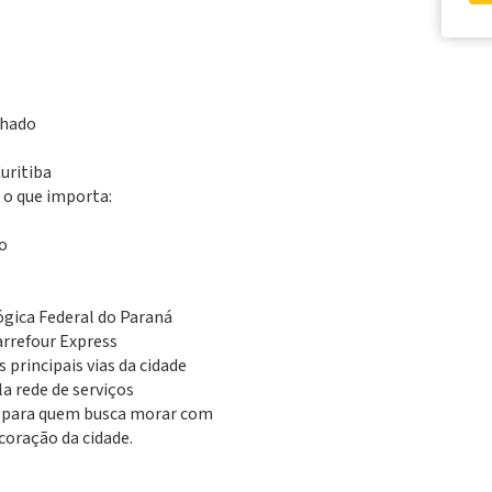
chado
uritiba
 o que importa:
o
gica Federal do Paraná
arrefour Express
 principais vias da cidade
a rede de serviços
 e para quem busca morar com
coração da cidade.