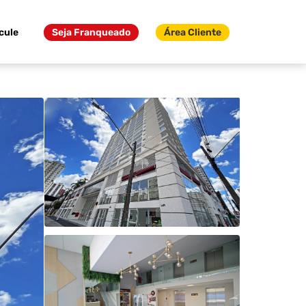
cule
Seja Franqueado
Área Cliente