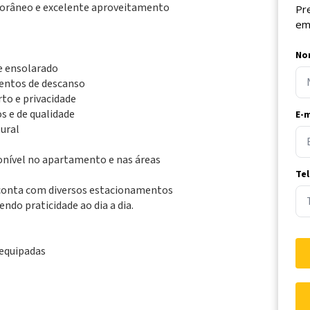
porâneo e excelente aproveitamento
Pr
em
No
e ensolarado
mentos de descanso
to e privacidade
 e de qualidade
E-m
ural
onível no apartamento e nas áreas
Te
conta com diversos estacionamentos
ndo praticidade ao dia a dia.
 equipadas