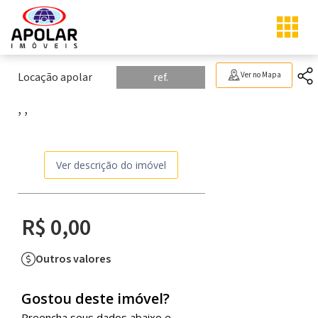
Locação apolar
ref.
Ver no Mapa
, ,
Ver descrição do imóvel
R$ 0,00
Outros valores
Gostou deste imóvel?
Preencha seus dados abaixo e