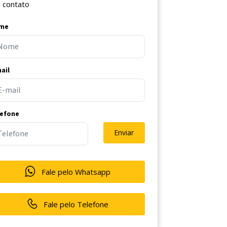
 contato
me
ail
lefone
Enviar
Fale pelo Whatsapp
Fale pelo Telefone