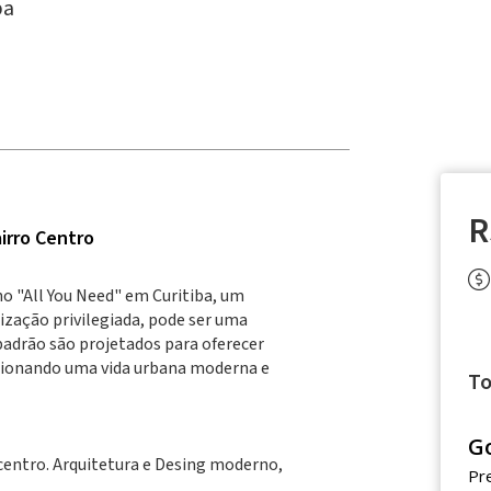
ba
R
irro Centro
o "All You Need" em Curitiba, um
zação privilegiada, pode ser uma
 padrão são projetados para oferecer
cionando uma vida urbana moderna e
To
G
centro. Arquitetura e Desing moderno,
Pr