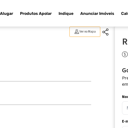
Alugar
Produtos Apolar
Indique
Anunciar Imóveis
Cal
Ver no Mapa
R
G
Pr
em
No
E-m