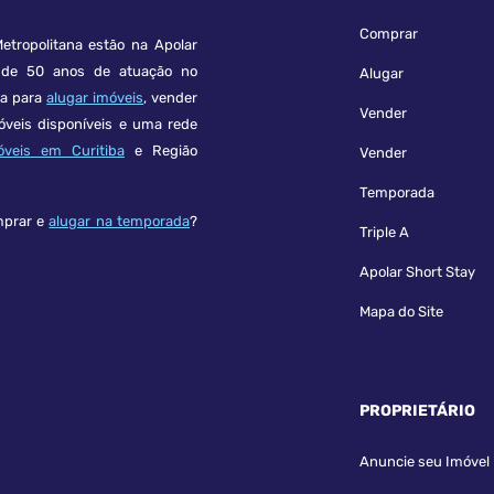
Comprar
etropolitana estão na Apolar
e 50 anos de atuação no
Alugar
ça para
alugar imóveis
, vender
Vender
óveis disponíveis e uma rede
óveis em Curitiba
e Região
Vender
Temporada
mprar e
alugar na temporada
?
Triple A
Apolar Short Stay
Mapa do Site
PROPRIETÁRIO
Anuncie seu Imóvel