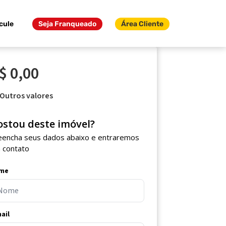
cule
Seja Franqueado
Área Cliente
$ 0,00
Outros valores
ostou deste imóvel?
eencha seus dados abaixo e entraremos
 contato
me
ail