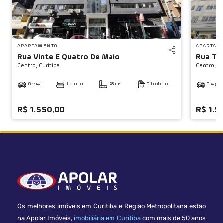
◀
APARTAMENTO
APARTAM
Rua Vinte E Quatro De Maio
Rua Tib
Centro,
Curitiba
Centro,
Cu
0 vaga
1 quarto
48 m²
0 banheiro
0 vaga
R$ 1.550,00
R$ 1.5
Os melhores imóveis em Curitiba e Região Metropolitana estão
na Apolar Imóveis,
imobiliária em Curitiba
com mais de 50 anos