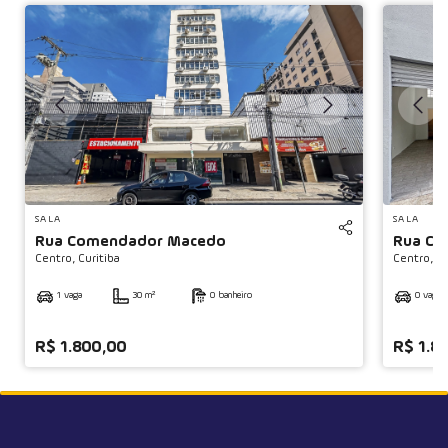
◀
SALA
SALA
Rua Comendador Macedo
Rua Co
Centro,
Curitiba
Centro,
Cu
1 vaga
30 m²
0 banheiro
0 vaga
R$ 1.800,00
R$ 1.8