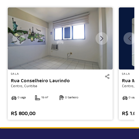
◀
SALA
SALA
Rua Conselheiro Laurindo
Rua Ma
Centro,
Curitiba
Centro,
Cu
0 vaga
19 m²
0 banheiro
0 vaga
R$ 800,00
R$ 1.0