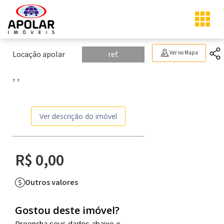
Locação apolar
ref.
Ver no Mapa
, ,
Ver descrição do imóvel
R$ 0,00
Outros valores
Gostou deste imóvel?
Preencha seus dados abaixo e