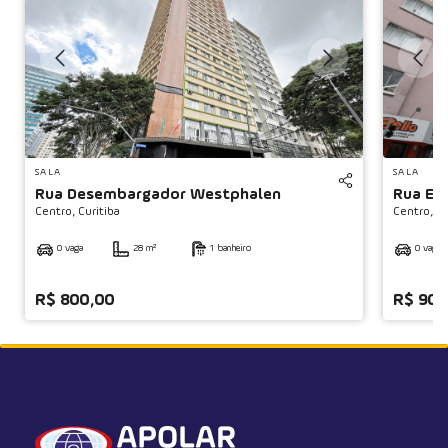
◀
SALA
SALA
Rua Desembargador Westphalen
Rua Em
Centro,
Curitiba
Centro,
Cu
0 vaga
28 m²
1 banheiro
0 vaga
R$ 800,00
R$ 900