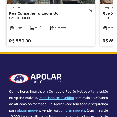
CONJUNTO
CONJUNT
Rua Conselheiro Laurindo
Rua Xv
Centro,
Curitiba
Centro,
Cu
0 vaga
79 m²
1 banheiro
0 vaga
R$ 550,00
R$ 850
Os melhores imóveis em Curitiba e Região Metropolitana estão
na Apolar Imóveis,
imobiliária em Curitiba
com mais de 50 anos
de atuação no mercado. Na Apolar você tem toda a segurança
para
alugar imóveis
, vender ou
comprar imóveis
. Com mais de
10.000 imóveis disponíveis e uma rede integrada com mais de