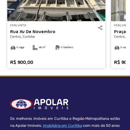
◀
CONJUNTO
CONJUNT
Rua Xv De Novembro
Praça G
Centro,
Curitiba
Centro,
Cu
0 vaga
48 m²
0 banheiro
0 vaga
R$ 900,00
R$ 900
Os melhores imóveis em Curitiba e Região Metropolitana estão
na Apolar Imóveis,
imobiliária em Curitiba
com mais de 50 anos