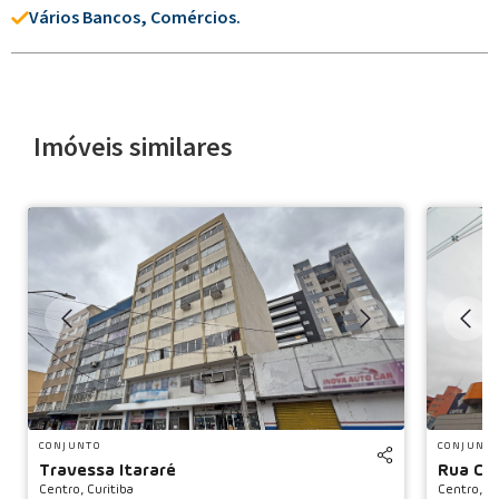
Vários Bancos, Comércios.
Imóveis similares
◀
CONJUNTO
CONJUNT
Travessa Itararé
Rua Co
Centro,
Curitiba
Centro,
Cu