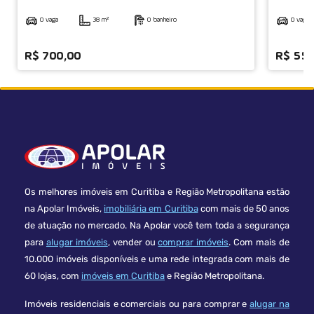
0 vaga
38 m²
0 banheiro
0 vaga
R$ 700,00
R$ 55
Os melhores imóveis em Curitiba e Região Metropolitana estão
na Apolar Imóveis,
imobiliária em Curitiba
com mais de 50 anos
de atuação no mercado. Na Apolar você tem toda a segurança
para
alugar imóveis
, vender ou
comprar imóveis
. Com mais de
10.000 imóveis disponíveis e uma rede integrada com mais de
60 lojas, com
imóveis em Curitiba
e Região Metropolitana.
Imóveis residenciais e comerciais ou para comprar e
alugar na