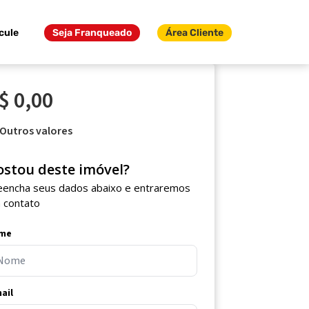
cule
Seja Franqueado
Área Cliente
$ 0,00
Outros valores
ostou deste imóvel?
eencha seus dados abaixo e entraremos
 contato
me
ail