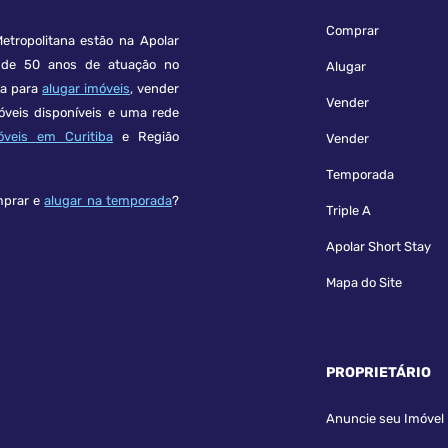
Comprar
etropolitana estão na Apolar
e 50 anos de atuação no
Alugar
ça para
alugar imóveis
, vender
Vender
óveis disponíveis e uma rede
óveis em Curitiba
e Região
Vender
Temporada
mprar e
alugar na temporada
?
Triple A
Apolar Short Stay
Mapa do Site
PROPRIETÁRIO
Anuncie seu Imóvel