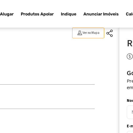
Alugar
Produtos Apolar
Indique
Anunciar Imóveis
Cal
Ver no Mapa
R
G
Pr
em
No
E-m