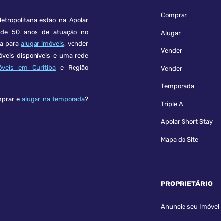
Comprar
etropolitana estão na Apolar
e 50 anos de atuação no
Alugar
ça para
alugar imóveis
, vender
Vender
óveis disponíveis e uma rede
óveis em Curitiba
e Região
Vender
Temporada
mprar e
alugar na temporada
?
Triple A
Apolar Short Stay
Mapa do Site
PROPRIETÁRIO
Anuncie seu Imóvel