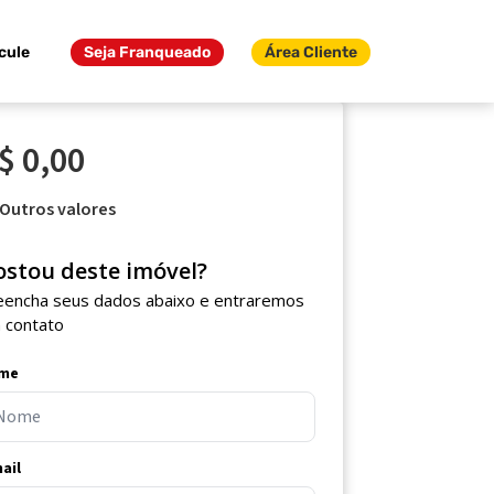
cule
Seja Franqueado
Área Cliente
$ 0,00
Outros valores
ostou deste imóvel?
eencha seus dados abaixo e entraremos
 contato
me
ail