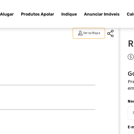
Alugar
Produtos Apolar
Indique
Anunciar Imóveis
Cal
Ver no Mapa
R
G
Pr
em
No
E-m