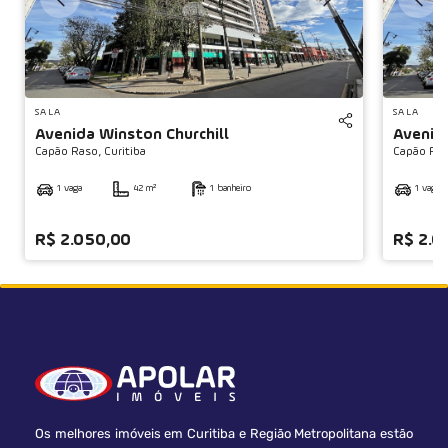
◀
SALA
SALA
Avenida Winston Churchill
Avenida
Capão Raso,
Curitiba
Capão Ras
1 vaga
42 m²
1 banheiro
1 vaga
R$ 2.050,00
R$ 2.0
Os melhores imóveis em Curitiba e Região Metropolitana estão