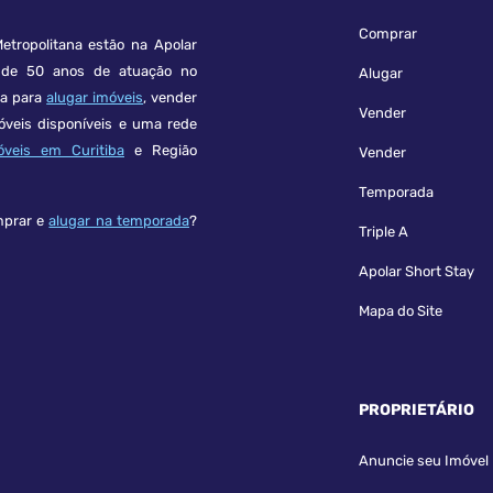
Comprar
etropolitana estão na Apolar
e 50 anos de atuação no
Alugar
ça para
alugar imóveis
, vender
Vender
óveis disponíveis e uma rede
óveis em Curitiba
e Região
Vender
Temporada
mprar e
alugar na temporada
?
Triple A
Apolar Short Stay
Mapa do Site
PROPRIETÁRIO
Anuncie seu Imóvel