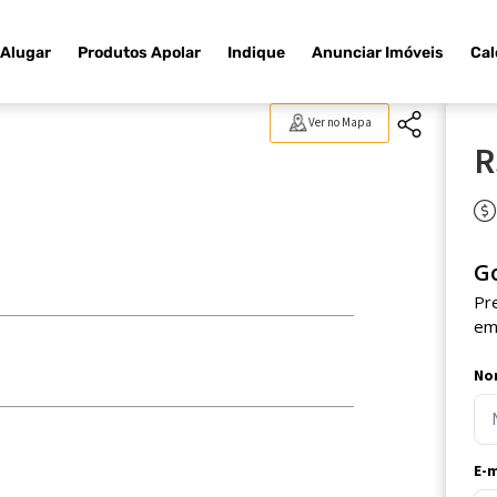
Alugar
Produtos Apolar
Indique
Anunciar Imóveis
Cal
Ver no Mapa
R
G
Pr
em
No
E-m