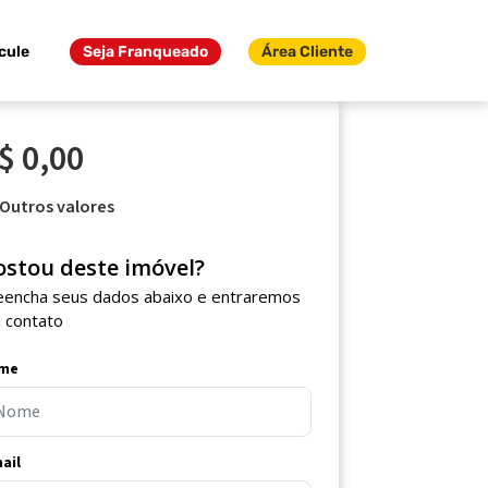
cule
Seja Franqueado
Área Cliente
$ 0,00
Outros valores
ostou deste imóvel?
eencha seus dados abaixo e entraremos
 contato
me
ail