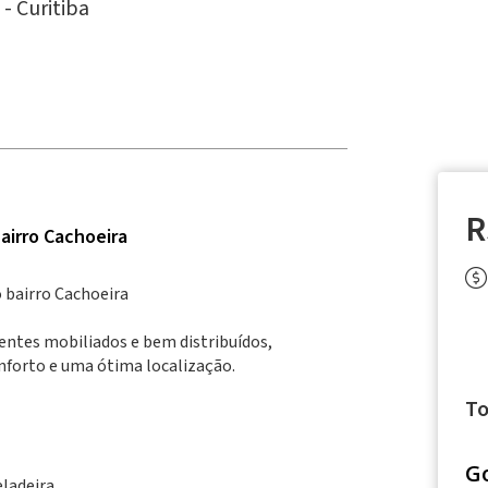
 -
Curitiba
R
airro Cachoeira
 bairro Cachoeira
ntes mobiliados e bem distribuídos,
onforto e uma ótima localização.
To
G
eladeira