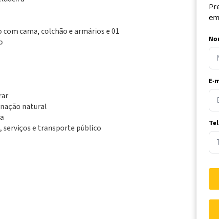
Pr
em
io com cama, colchão e armários e 01
No
o
E-m
rar
inação natural
ra
Te
, serviços e transporte público