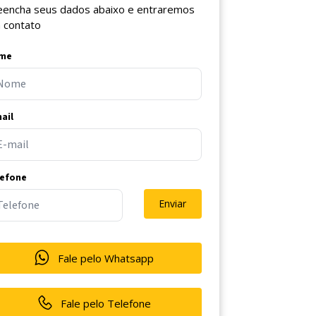
eencha seus dados abaixo e entraremos
 contato
me
ail
lefone
Enviar
Fale pelo Whatsapp
Fale pelo Telefone