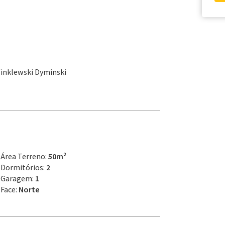
 Winklewski Dyminski
Área Terreno:
50m²
Dormitórios:
2
Garagem:
1
Face:
Norte