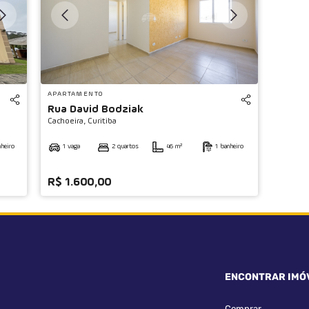
APARTAMENTO
Rua David Bodziak
Cachoeira,
Curitiba
nheiro
1 vaga
2 quartos
46 m²
1 banheiro
R$ 1.600,00
ENCONTRAR IMÓ
Comprar