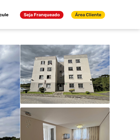
cule
Seja Franqueado
Área Cliente