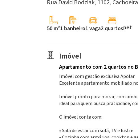
Rua David Bodziak, 1102,
Cachoeira
pet
50 m²
1 banheiro
1 vaga
2 quartos
Imóvel
Apartamento
com 2 quartos
no B
Imóvel com gestão exclusiva Apolar
Excelente apartamento mobiliado no
Imóvel pronto para morar, com ambie
ideal para quem busca praticidade, c
O imóvel conta com:
• Sala de estar com sofá, TV e lustre
• Cozinha com armários, cooktop e g