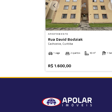
APARTAMENTO
Rua David Bodziak
Cachoeira,
Curitiba
1 vaga
2 quartos
50 m²
1 ba
R$ 1.600,00