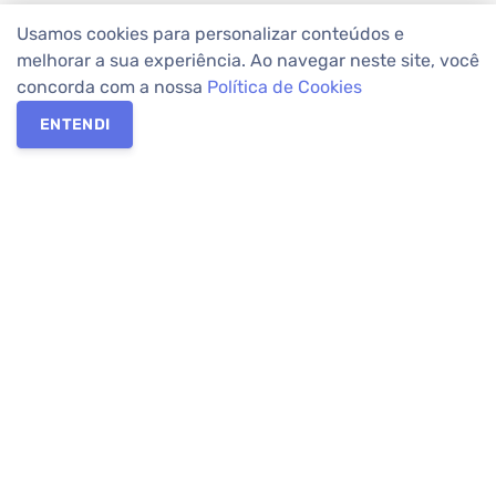
Usamos cookies para personalizar conteúdos e
melhorar a sua experiência. Ao navegar neste site, você
concorda com a nossa
Política de Cookies
ENTENDI
Os melhores imóveis em Curitiba e Região Metropolitana estão
na Apolar Imóveis,
imobiliária em Curitiba
com mais de 50 anos
de atuação no mercado. Na Apolar você tem toda a segurança
para
alugar imóveis
, vender ou
comprar imóveis
. Com mais de
10.000 imóveis disponíveis e uma rede integrada com mais de
60 lojas, com
imóveis em Curitiba
e Região Metropolitana.
Imóveis residenciais e comerciais ou para comprar e
alugar na
temporada
? Pensou Imóveis, Pense Apolar.
Verificada por