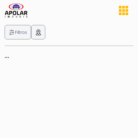
Filtros
...