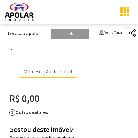
Locação apolar
ref.
Ver no Mapa
, ,
Ver descrição do imóvel
R$ 0,00
Outros valores
Gostou deste imóvel?
Preencha seus dados abaixo e