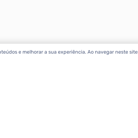
nteúdos e melhorar a sua experiência. Ao navegar neste sit
ENCONTRAR IMÓ
Comprar
etropolitana estão na Apolar
e 50 anos de atuação no
Alugar