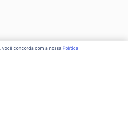
e, você concorda com a nossa
Política
VEIS
INSTITUCIONAL
Sobre a Apolar
Nossas Lojas