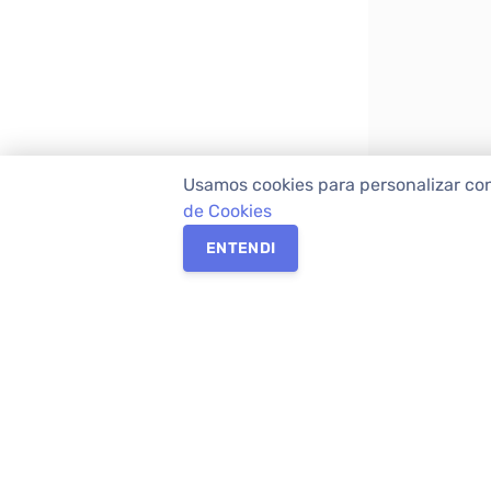
Usamos cookies para personalizar co
de Cookies
ENTENDI
Os melhores imóveis em Curitiba e Região M
Imóveis,
imobiliária em Curitiba
com mais d