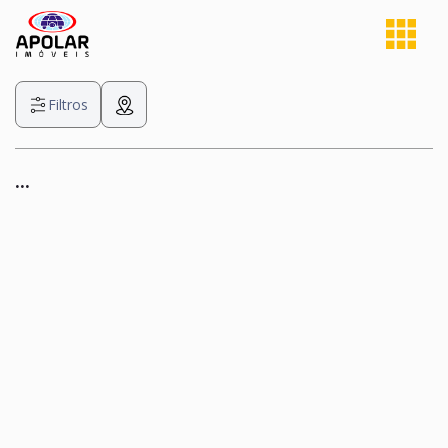
Filtros
...