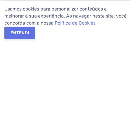
Usamos cookies para personalizar conteúdos e
melhorar a sua experiência. Ao navegar neste site, você
concorda com a nossa
Política de Cookies
ENTENDI
Os melhores imóveis em Curitiba e Região Metropolitana estão
na Apolar Imóveis,
imobiliária em Curitiba
com mais de 50 anos
de atuação no mercado. Na Apolar você tem toda a segurança
para
alugar imóveis
, vender ou
comprar imóveis
. Com mais de
10.000 imóveis disponíveis e uma rede integrada com mais de
60 lojas, com
imóveis em Curitiba
e Região Metropolitana.
Imóveis residenciais e comerciais ou para comprar e
alugar na
temporada
? Pensou Imóveis, Pense Apolar.
Verificada por