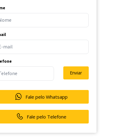
me
ail
lefone
Enviar
Fale pelo Whatsapp
Fale pelo Telefone