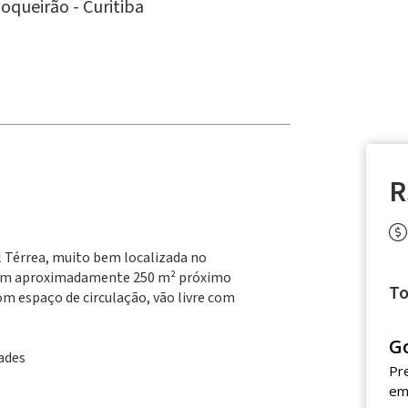
Boqueirão -
Curitiba
R
l Térrea, muito bem localizada no
 com aproximadamente 250 m² próximo
To
m espaço de circulação, vão livre com
G
dades
Pr
em