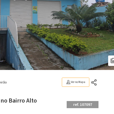
eirão
Ver no Mapa
no Bairro Alto
ref. 107097