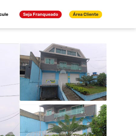
cule
Seja Franqueado
Área Cliente