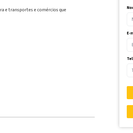
No
ura e transportes e comércios que
E-m
Te