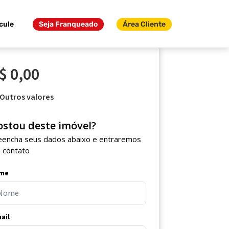
cule
Seja Franqueado
Área Cliente
$ 0,00
Outros valores
ostou deste imóvel?
eencha seus dados abaixo e entraremos
 contato
me
ail