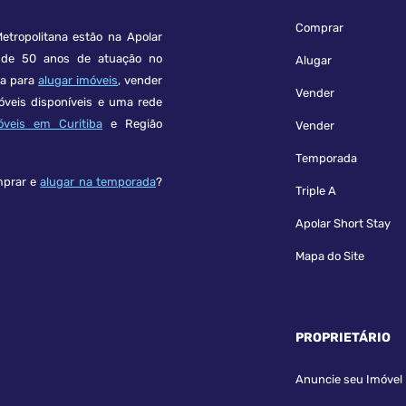
Comprar
etropolitana estão na Apolar
e 50 anos de atuação no
Alugar
ça para
alugar imóveis
, vender
Vender
óveis disponíveis e uma rede
óveis em Curitiba
e Região
Vender
Temporada
mprar e
alugar na temporada
?
Triple A
Apolar Short Stay
Mapa do Site
PROPRIETÁRIO
Anuncie seu Imóvel