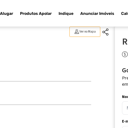
Alugar
Produtos Apolar
Indique
Anunciar Imóveis
Cal
Ver no Mapa
R
G
Pr
em
No
E-m