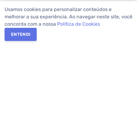
Usamos cookies para personalizar conteúdos e
melhorar a sua experiência. Ao navegar neste site, você
concorda com a nossa
Política de Cookies
ENTENDI
Os melhores imóveis em Curitiba e Região Metropolitana estão
na Apolar Imóveis,
imobiliária em Curitiba
com mais de 50 anos
de atuação no mercado. Na Apolar você tem toda a segurança
para
alugar imóveis
, vender ou
comprar imóveis
. Com mais de
10.000 imóveis disponíveis e uma rede integrada com mais de
60 lojas, com
imóveis em Curitiba
e Região Metropolitana.
Imóveis residenciais e comerciais ou para comprar e
alugar na
temporada
? Pensou Imóveis, Pense Apolar.
Verificada por