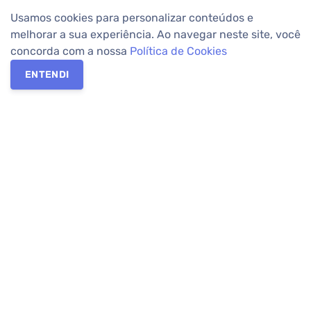
Usamos cookies para personalizar conteúdos e
melhorar a sua experiência. Ao navegar neste site, você
concorda com a nossa
Política de Cookies
ENTENDI
Os melhores imóveis em Curitiba e Região Metropolitana estão
na Apolar Imóveis,
imobiliária em Curitiba
com mais de 50 anos
de atuação no mercado. Na Apolar você tem toda a segurança
para
alugar imóveis
, vender ou
comprar imóveis
. Com mais de
10.000 imóveis disponíveis e uma rede integrada com mais de
60 lojas, com
imóveis em Curitiba
e Região Metropolitana.
Imóveis residenciais e comerciais ou para comprar e
alugar na
temporada
? Pensou Imóveis, Pense Apolar.
Verificada por