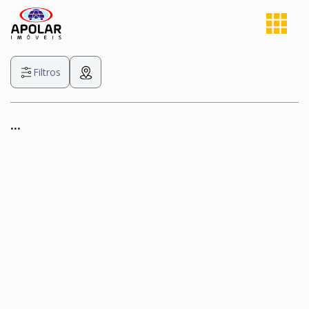
Filtros
...