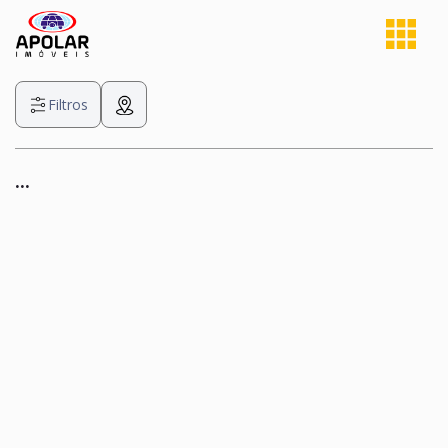
Filtros
...