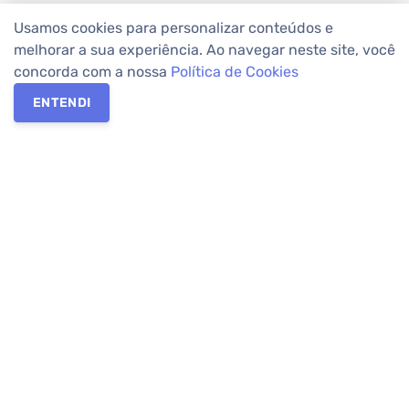
Usamos cookies para personalizar conteúdos e
melhorar a sua experiência. Ao navegar neste site, você
concorda com a nossa
Política de Cookies
ENTENDI
Os melhores imóveis em Curitiba e Região Metropolitana estão
na Apolar Imóveis,
imobiliária em Curitiba
com mais de 50 anos
de atuação no mercado. Na Apolar você tem toda a segurança
para
alugar imóveis
, vender ou
comprar imóveis
. Com mais de
10.000 imóveis disponíveis e uma rede integrada com mais de
60 lojas, com
imóveis em Curitiba
e Região Metropolitana.
Imóveis residenciais e comerciais ou para comprar e
alugar na
temporada
? Pensou Imóveis, Pense Apolar.
Verificada por