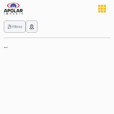
Filtros
...