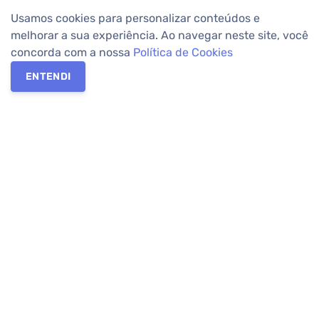
Usamos cookies para personalizar conteúdos e
melhorar a sua experiência. Ao navegar neste site, você
concorda com a nossa
Política de Cookies
ENTENDI
Os melhores imóveis em Curitiba e Região Metropolitana estão
na Apolar Imóveis,
imobiliária em Curitiba
com mais de 50 anos
de atuação no mercado. Na Apolar você tem toda a segurança
para
alugar imóveis
, vender ou
comprar imóveis
. Com mais de
10.000 imóveis disponíveis e uma rede integrada com mais de
60 lojas, com
imóveis em Curitiba
e Região Metropolitana.
Imóveis residenciais e comerciais ou para comprar e
alugar na
temporada
? Pensou Imóveis, Pense Apolar.
Verificada por