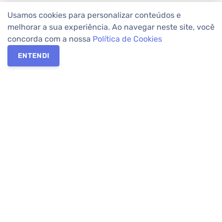
Usamos cookies para personalizar conteúdos e
melhorar a sua experiência. Ao navegar neste site, você
concorda com a nossa
Política de Cookies
ENTENDI
Os melhores imóveis em Curitiba e Região Metropolitana estão
na Apolar Imóveis,
imobiliária em Curitiba
com mais de 50 anos
de atuação no mercado. Na Apolar você tem toda a segurança
para
alugar imóveis
, vender ou
comprar imóveis
. Com mais de
10.000 imóveis disponíveis e uma rede integrada com mais de
60 lojas, com
imóveis em Curitiba
e Região Metropolitana.
Imóveis residenciais e comerciais ou para comprar e
alugar na
temporada
? Pensou Imóveis, Pense Apolar.
Verificada por