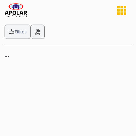
Filtros
...