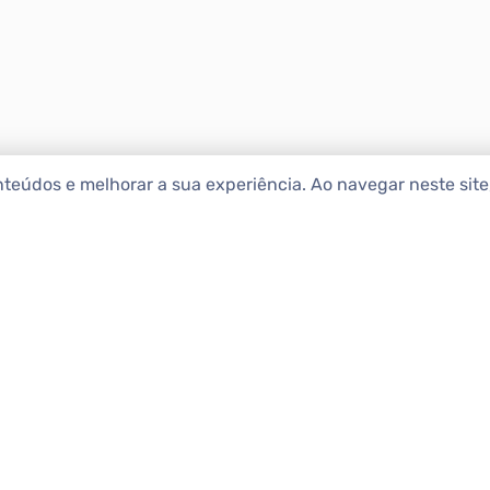
nteúdos e melhorar a sua experiência. Ao navegar neste sit
ENCONTRAR IMÓ
Comprar
etropolitana estão na Apolar
e 50 anos de atuação no
Alugar