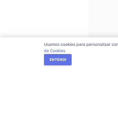
Usamos cookies para personalizar co
de Cookies
ENTENDI
Os melhores imóveis em Curitiba e Região M
Imóveis,
imobiliária em Curitiba
com mais d