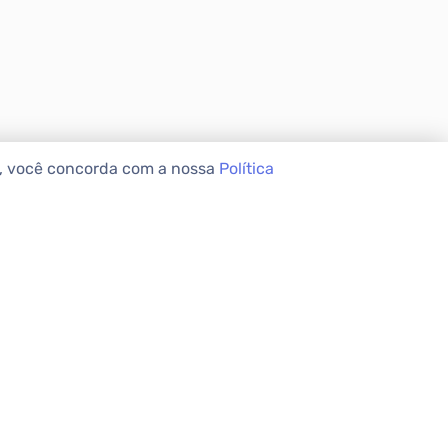
e, você concorda com a nossa
Política
VEIS
INSTITUCIONAL
Sobre a Apolar
Nossas Lojas