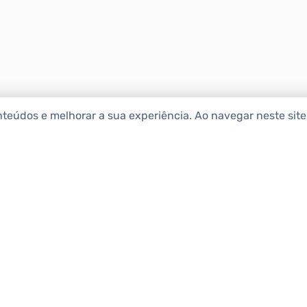
nteúdos e melhorar a sua experiência. Ao navegar neste sit
ENCONTRAR IMÓ
Comprar
etropolitana estão na Apolar
e 50 anos de atuação no
Alugar