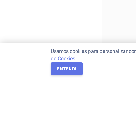
Usamos cookies para personalizar co
de Cookies
ENTENDI
Os melhores imóveis em Curitiba e Região M
Imóveis,
imobiliária em Curitiba
com mais d