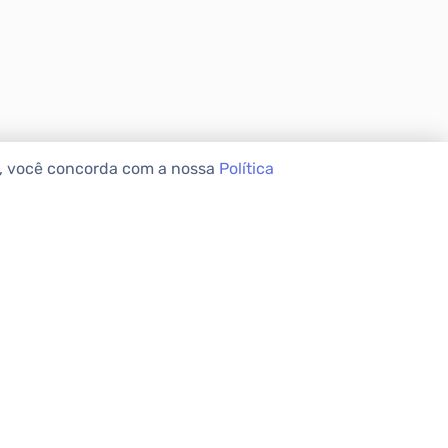
e, você concorda com a nossa
Política
VEIS
INSTITUCIONAL
Sobre a Apolar
Nossas Lojas