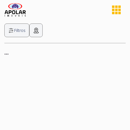
Filtros
...