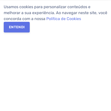
Usamos cookies para personalizar conteúdos e
melhorar a sua experiência. Ao navegar neste site, você
concorda com a nossa
Política de Cookies
ENTENDI
Os melhores imóveis em Curitiba e Região Metropolitana estão
na Apolar Imóveis,
imobiliária em Curitiba
com mais de 50 anos
de atuação no mercado. Na Apolar você tem toda a segurança
para
alugar imóveis
, vender ou
comprar imóveis
. Com mais de
10.000 imóveis disponíveis e uma rede integrada com mais de
60 lojas, com
imóveis em Curitiba
e Região Metropolitana.
Imóveis residenciais e comerciais ou para comprar e
alugar na
temporada
? Pensou Imóveis, Pense Apolar.
Verificada por