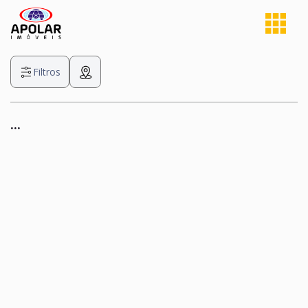
Filtros
...