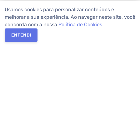
Usamos cookies para personalizar conteúdos e
melhorar a sua experiência. Ao navegar neste site, você
concorda com a nossa
Política de Cookies
ENTENDI
Os melhores imóveis em Curitiba e Região Metropolitana estão
na Apolar Imóveis,
imobiliária em Curitiba
com mais de 50 anos
de atuação no mercado. Na Apolar você tem toda a segurança
para
alugar imóveis
, vender ou
comprar imóveis
. Com mais de
10.000 imóveis disponíveis e uma rede integrada com mais de
60 lojas, com
imóveis em Curitiba
e Região Metropolitana.
Imóveis residenciais e comerciais ou para comprar e
alugar na
temporada
? Pensou Imóveis, Pense Apolar.
Verificada por