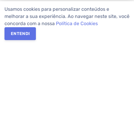
Usamos cookies para personalizar conteúdos e
melhorar a sua experiência. Ao navegar neste site, você
concorda com a nossa
Política de Cookies
ENTENDI
Os melhores imóveis em Curitiba e Região Metropolitana estão
na Apolar Imóveis,
imobiliária em Curitiba
com mais de 50 anos
de atuação no mercado. Na Apolar você tem toda a segurança
para
alugar imóveis
, vender ou
comprar imóveis
. Com mais de
10.000 imóveis disponíveis e uma rede integrada com mais de
60 lojas, com
imóveis em Curitiba
e Região Metropolitana.
Imóveis residenciais e comerciais ou para comprar e
alugar na
temporada
? Pensou Imóveis, Pense Apolar.
Verificada por