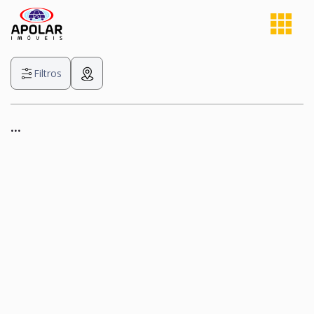
Filtros
...