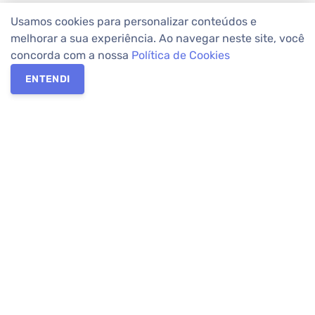
Usamos cookies para personalizar conteúdos e
melhorar a sua experiência. Ao navegar neste site, você
concorda com a nossa
Política de Cookies
ENTENDI
Os melhores imóveis em Curitiba e Região Metropolitana estão
na Apolar Imóveis,
imobiliária em Curitiba
com mais de 50 anos
de atuação no mercado. Na Apolar você tem toda a segurança
para
alugar imóveis
, vender ou
comprar imóveis
. Com mais de
10.000 imóveis disponíveis e uma rede integrada com mais de
60 lojas, com
imóveis em Curitiba
e Região Metropolitana.
Imóveis residenciais e comerciais ou para comprar e
alugar na
temporada
? Pensou Imóveis, Pense Apolar.
Verificada por