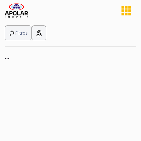
Filtros
...