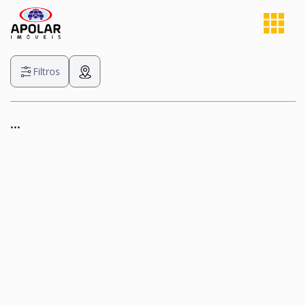
Filtros
...