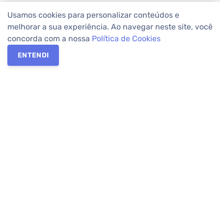
Usamos cookies para personalizar conteúdos e
melhorar a sua experiência. Ao navegar neste site, você
concorda com a nossa
Política de Cookies
ENTENDI
Os melhores imóveis em Curitiba e Região Metropolitana estão
na Apolar Imóveis,
imobiliária em Curitiba
com mais de 50 anos
de atuação no mercado. Na Apolar você tem toda a segurança
para
alugar imóveis
, vender ou
comprar imóveis
. Com mais de
10.000 imóveis disponíveis e uma rede integrada com mais de
60 lojas, com
imóveis em Curitiba
e Região Metropolitana.
Imóveis residenciais e comerciais ou para comprar e
alugar na
temporada
? Pensou Imóveis, Pense Apolar.
Verificada por