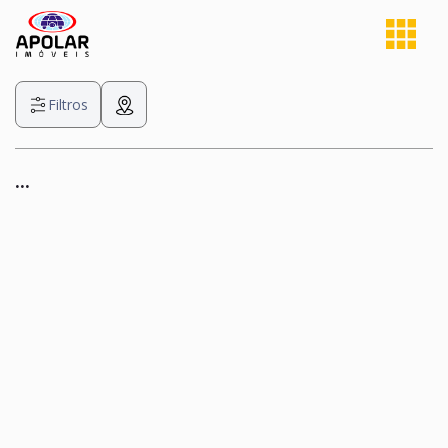
Filtros
...