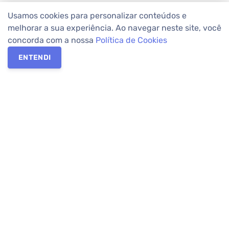
Usamos cookies para personalizar conteúdos e
melhorar a sua experiência. Ao navegar neste site, você
concorda com a nossa
Política de Cookies
ENTENDI
Os melhores imóveis em Curitiba e Região Metropolitana estão
na Apolar Imóveis,
imobiliária em Curitiba
com mais de 50 anos
de atuação no mercado. Na Apolar você tem toda a segurança
para
alugar imóveis
, vender ou
comprar imóveis
. Com mais de
10.000 imóveis disponíveis e uma rede integrada com mais de
60 lojas, com
imóveis em Curitiba
e Região Metropolitana.
Imóveis residenciais e comerciais ou para comprar e
alugar na
temporada
? Pensou Imóveis, Pense Apolar.
Verificada por