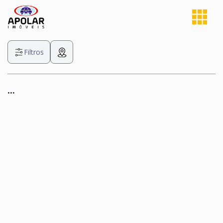
Filtros
...