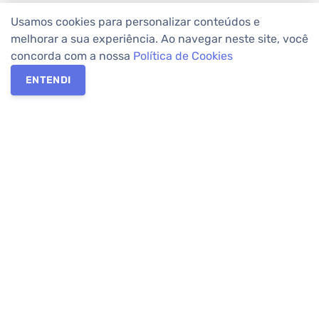
Usamos cookies para personalizar conteúdos e
melhorar a sua experiência. Ao navegar neste site, você
concorda com a nossa
Política de Cookies
ENTENDI
Os melhores imóveis em Curitiba e Região Metropolitana estão
na Apolar Imóveis,
imobiliária em Curitiba
com mais de 50 anos
de atuação no mercado. Na Apolar você tem toda a segurança
para
alugar imóveis
, vender ou
comprar imóveis
. Com mais de
10.000 imóveis disponíveis e uma rede integrada com mais de
60 lojas, com
imóveis em Curitiba
e Região Metropolitana.
Imóveis residenciais e comerciais ou para comprar e
alugar na
temporada
? Pensou Imóveis, Pense Apolar.
Verificada por