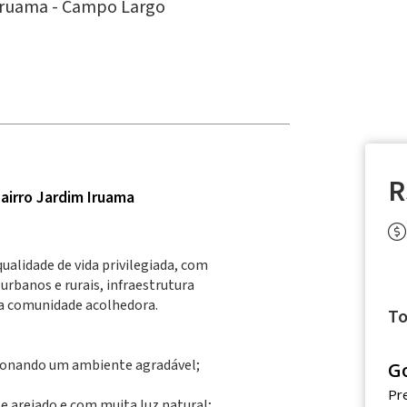
Iruama -
Campo Largo
R
airro Jardim Iruama
alidade de vida privilegiada, com
rbanos e rurais, infraestrutura
a comunidade acolhedora.
To
cionando um ambiente agradável;
G
Pr
 arejado e com muita luz natural;