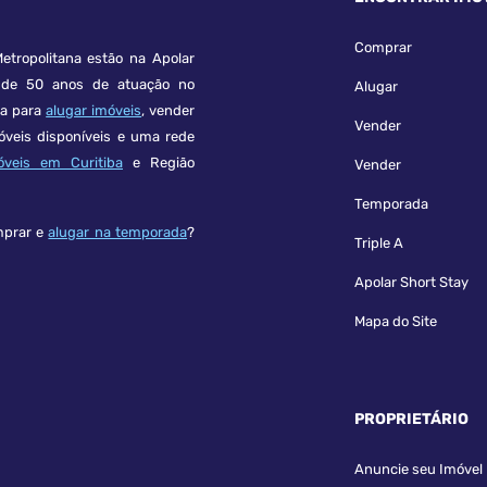
Comprar
etropolitana estão na Apolar
e 50 anos de atuação no
Alugar
ça para
alugar imóveis
, vender
Vender
óveis disponíveis e uma rede
óveis em Curitiba
e Região
Vender
Temporada
mprar e
alugar na temporada
?
Triple A
Apolar Short Stay
Mapa do Site
PROPRIETÁRIO
Anuncie seu Imóvel