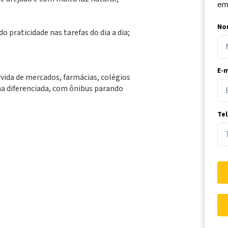
em
No
o praticidade nas tarefas do dia a dia;
E-m
vida de mercados, farmácias, colégios
na diferenciada, com ônibus parando
Te