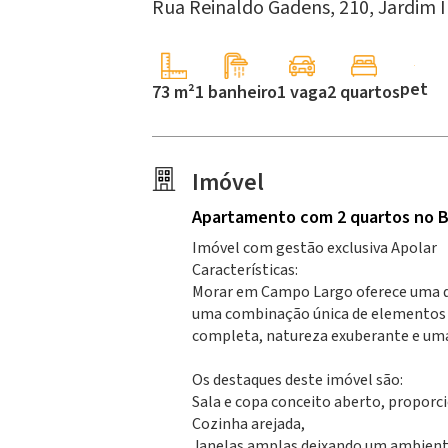
Rua Reinaldo Gadens, 210,
Jardim 
pet
73 m²
1 banheiro
1 vaga
2 quartos
Imóvel
Apartamento
com 2 quartos
no B
Imóvel com gestão exclusiva Apolar
Características:
Morar em Campo Largo oferece uma qu
uma combinação única de elementos u
completa, natureza exuberante e um
Os destaques deste imóvel são:
Sala e copa conceito aberto, propor
Cozinha arejada,
Janelas amplas deixando um ambiente