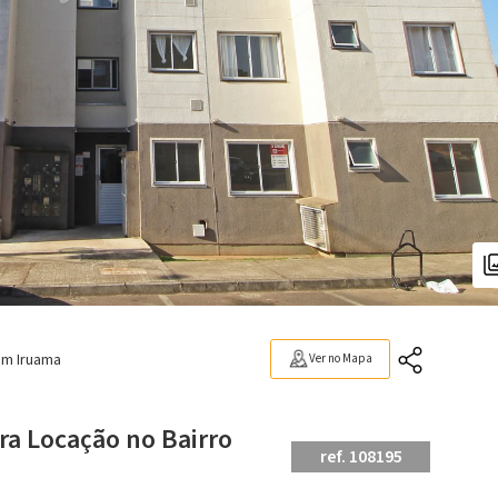
im Iruama
Ver no Mapa
ra Locação no Bairro
ref. 108195