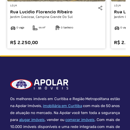
LOJA
LOJA
Rua Lucidio Florencio Ribeiro
Rua Luc
Jardim Graciosa,
Campina Grande Do Sul
Jardim Gra
0 vaga
44 m²
0 banheiro
0 vaga
R$ 2.250,00
R$ 2.2
Os melhores imóveis em Curitiba e Região Metropolitana estão
na Apolar Imóveis,
imobiliária em Curitiba
com mais de 50 anos
de atuação no mercado. Na Apolar você tem toda a segurança
para
alugar imóveis
, vender ou
comprar imóveis
. Com mais de
10.000 imóveis disponíveis e uma rede integrada com mais de