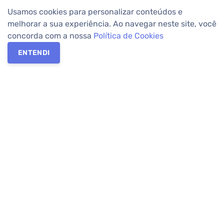
Usamos cookies para personalizar conteúdos e
melhorar a sua experiência. Ao navegar neste site, você
concorda com a nossa
Política de Cookies
ENTENDI
Os melhores imóveis em Curitiba e Região Metropolitana estão
na Apolar Imóveis,
imobiliária em Curitiba
com mais de 50 anos
de atuação no mercado. Na Apolar você tem toda a segurança
para
alugar imóveis
, vender ou
comprar imóveis
. Com mais de
10.000 imóveis disponíveis e uma rede integrada com mais de
60 lojas, com
imóveis em Curitiba
e Região Metropolitana.
Imóveis residenciais e comerciais ou para comprar e
alugar na
temporada
? Pensou Imóveis, Pense Apolar.
Verificada por