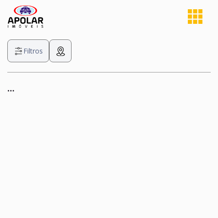
Filtros
...