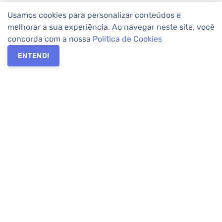
Usamos cookies para personalizar conteúdos e
melhorar a sua experiência. Ao navegar neste site, você
concorda com a nossa
Política de Cookies
ENTENDI
Os melhores imóveis em Curitiba e Região Metropolitana estão
na Apolar Imóveis,
imobiliária em Curitiba
com mais de 50 anos
de atuação no mercado. Na Apolar você tem toda a segurança
para
alugar imóveis
, vender ou
comprar imóveis
. Com mais de
10.000 imóveis disponíveis e uma rede integrada com mais de
60 lojas, com
imóveis em Curitiba
e Região Metropolitana.
Imóveis residenciais e comerciais ou para comprar e
alugar na
temporada
? Pensou Imóveis, Pense Apolar.
Verificada por