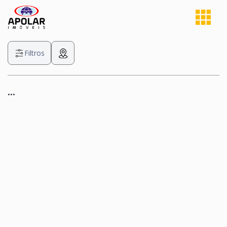
Filtros
...